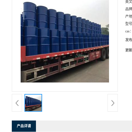
英
品
产
型
cas
发
更
产品详请