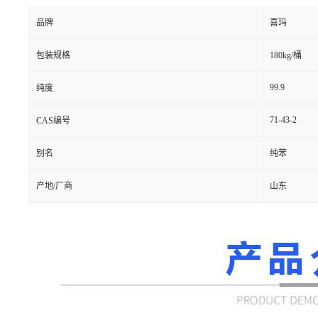
品牌
喜玛
包装规格
180kg/桶
99.9
纯度
71-43-2
CAS编号
别名
纯苯
产地/厂商
山东