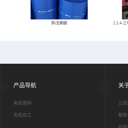
异戊烯醛
2,2,
产品导航
关
有机原料
公司
无机化工
联系
在线