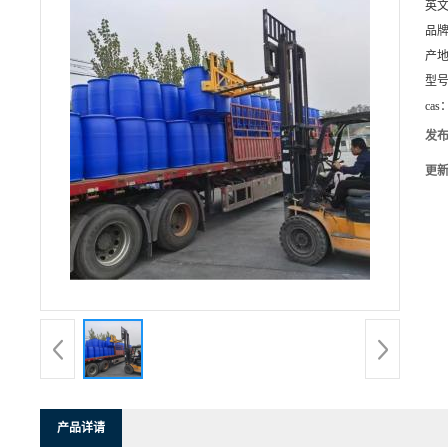
英
品
产
型
cas
发
更
产品详请