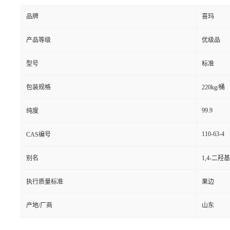
品牌
喜玛
产品等级
优级品
型号
标准
包装规格
220kg/桶
99.9
纯度
110-63-4
CAS编号
别名
1,4-二羟
执行质量标准
果边
产地/厂商
山东