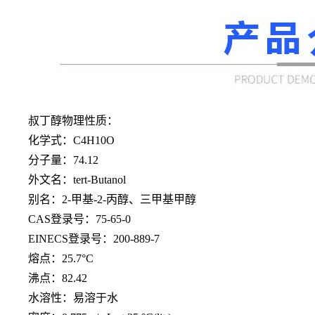
叔丁醇物理性质：
化学式：
C4H10O
分子量：
74.12
外文名：
tert-Butanol
别名：
2-甲基-2-丙醇、三甲基甲醇
CAS登录号：75-65-0
EINECS登录号：200-889-7
熔点：
25.7°C
沸点：
82.42
水溶性：易溶于水