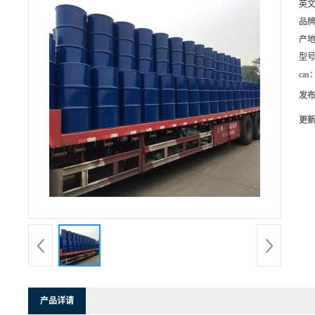
英
品
产
型
cas
发
更
产品详请