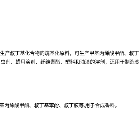
及生产叔丁基化合物的烷基化原料，可生产甲基丙烯酸甲酯、叔
剂、杀虫剂、蜡用溶剂、纤维素酯、塑料和油漆的溶剂，还用于制造
甲基丙烯酸甲酯、叔丁基苯酚、叔丁胺等,用于合成香料。