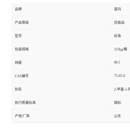
品牌
喜玛
产品等级
优级品
型号
标准
包装规格
155kg/桶
99.5
纯度
75-65-0
CAS编号
别名
2-甲基-
执行质量标准
国标
产地/厂商
山东