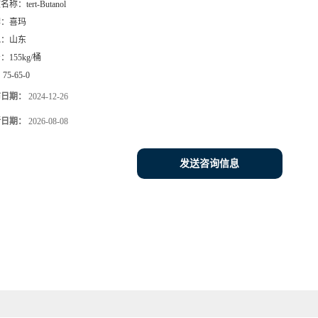
文名称：
tert-Butanol
牌：
喜玛
地：
山东
号：
155kg/桶
：
75-65-0
布日期：
2024-12-26
新日期：
2026-08-08
发送咨询信息