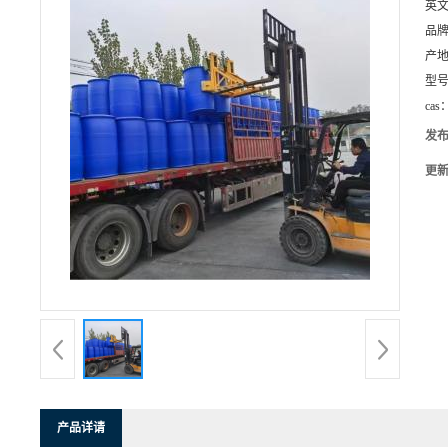
英
品
产
型
cas
发
更
产品详请