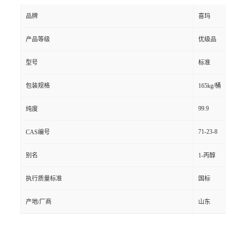
品牌
喜玛
产品等级
优级品
型号
标准
包装规格
165kg/桶
99.9
纯度
71-23-8
CAS编号
别名
1-丙醇
执行质量标准
国标
产地/厂商
山东