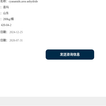
文名称：
cyanamide,urea anhydride
牌：
喜玛
地：
山东
号：
200kg/桶
：
420-04-2
布日期：
2024-12-25
新日期：
2026-07-31
发送咨询信息