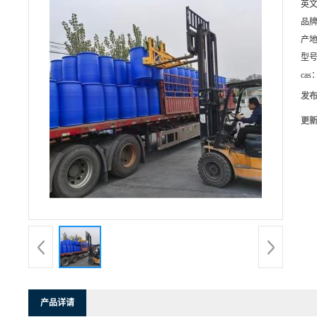
英
品
产
型
cas
发
更
产品详请