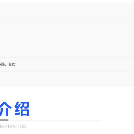
基腈、氰胺