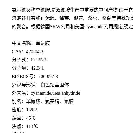
氨基氰又称单氰胺
,是双氰胺生产中重要的中间产物,由于
溶液还具有终止休眠、催芽、促花、杀虫、杀菌等特殊功效
的聚合。根据德国SKW公司和美国Cyanamid公司规定
中文名称：单氰胺
CAS：420-04-2
分子式：
CH2N2
分子量：
42.041
EINECS号：206-992-3
外观与形状：白色结晶固体
外文名：
cyanamide,urea anhydride
别名：单氰胺、氨基腈、氰胺
密度：
1.282
熔点：
45℃
沸点：
113℃