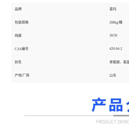
品牌
喜玛
包装规格
200kg/桶
30/50
纯度
420-04-2
CAS编号
别名
单氰胺、氨
产地/厂商
山东