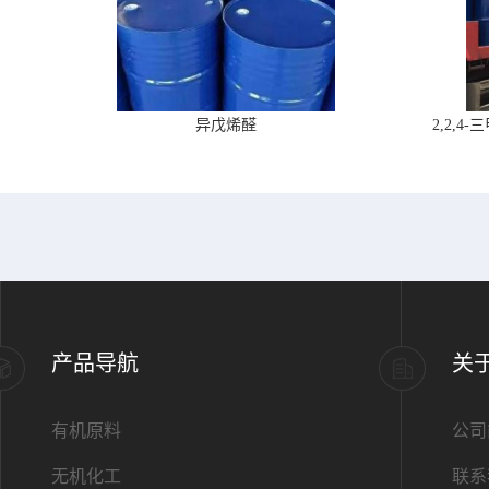
异戊烯醛
2,2,
产品导航
关
有机原料
公司
无机化工
联系