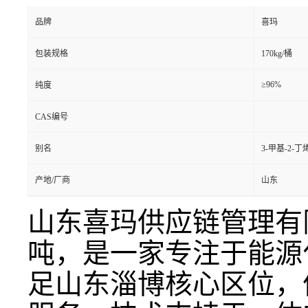
品牌
喜玛
包装规格
170kg/桶
≥96%
纯度
CAS编号
别名
3-甲基-2-
产地/厂商
山东
山东喜玛供应链管理有
吨，是一家专注于能源
足山东淄博核心区位，