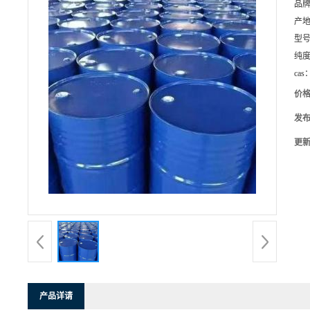
品
产
型
纯
cas
价
发
更
产品详请